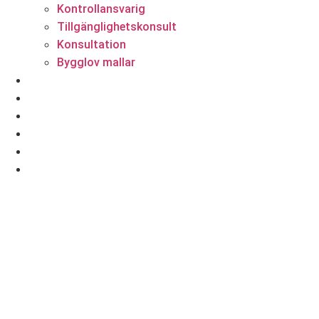
Kontrollansvarig
Tillgänglighetskonsult
Konsultation
Bygglov mallar
Tidigare projekt
Byggnationer
Byggtips
Om oss
Priser
Kontakt