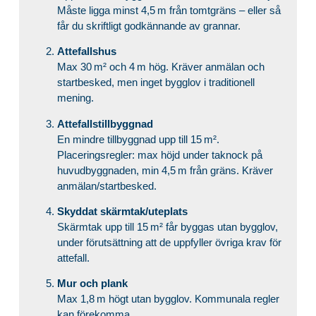
Måste ligga minst 4,5 m från tomtgräns – eller så
får du skriftligt godkännande av grannar.
Attefallshus
Max 30 m² och 4 m hög. Kräver anmälan och
startbesked, men inget bygglov i traditionell
mening.
Attefallstillbyggnad
En mindre tillbyggnad upp till 15 m².
Placeringsregler: max höjd under taknock på
huvudbyggnaden, min 4,5 m från gräns. Kräver
anmälan/startbesked.
Skyddat skärmtak/uteplats
Skärmtak upp till 15 m² får byggas utan bygglov,
under förutsättning att de uppfyller övriga krav för
attefall.
Mur och plank
Max 1,8 m högt utan bygglov. Kommunala regler
kan förekomma.