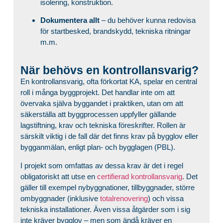
isolering, konstruktion.
Dokumentera allt
– du behöver kunna redovisa
för startbesked, brandskydd, tekniska ritningar
m.m.
När behövs en kontrollansvarig?
En kontrollansvarig, ofta förkortat KA, spelar en central
roll i många byggprojekt. Det handlar inte om att
övervaka själva byggandet i praktiken, utan om att
säkerställa att byggprocessen uppfyller gällande
lagstiftning, krav och tekniska föreskrifter. Rollen är
särskilt viktig i de fall där det finns krav på bygglov eller
bygganmälan, enligt plan- och bygglagen (PBL).
I projekt som omfattas av dessa krav är det i regel
obligatoriskt att utse en
certifierad kontrollansvarig
. Det
gäller till exempel nybyggnationer, tillbyggnader, större
ombyggnader (inklusive
totalrenovering
) och vissa
tekniska installationer. Även vissa åtgärder som i sig
inte kräver bygglov – men som ändå kräver en