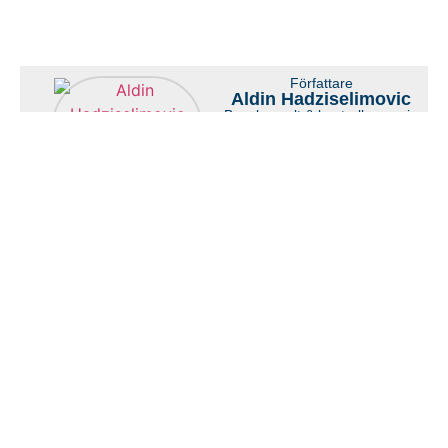
Författare
Aldin Hadziselimovic
Byggkonsult & kontrollansvarig
Aldin har suttit på
myndighetens sida och fattat
beslut om bygglov. I dag
använder han samma
kunskap till din fördel som
grundare av Evolve
Byggkonsult.